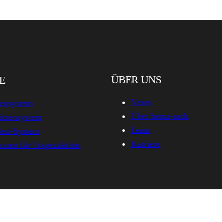
ÜBER UNS
E
News
zensystem
Über hema-rack
ützensystem
Team
est-System
Karriere
onen für Trapezdächer