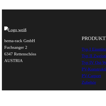
PRODUKT
hema-rack GmbH
Fuchsanger 2
Typ I Einstüt
6347 Rettenschöss
Typ II Zweist
AUSTRIA
Typ IV Ost-W
PV-Konstrukti
Facebook
Twitter
YouTube
LinkedIn
PV-Carport
Zubehör