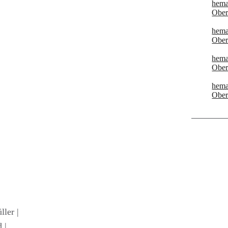
hema
Ober
hema
Ober
hema
Ober
hema
Ober
ller |
 |