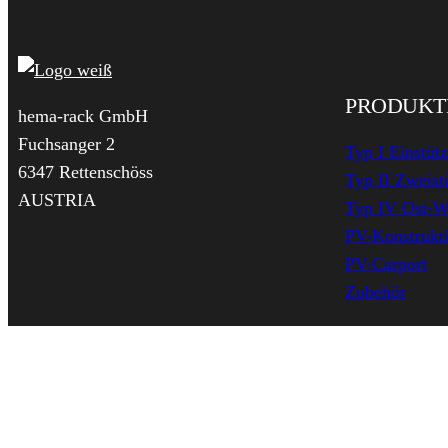
PRODUKT
hema-rack GmbH
Fuchsanger 2
Typ I Einstüt
6347 Rettenschöss
Typ II Zweist
AUSTRIA
Typ IV Ost-W
PV-Konstrukti
Facebook
Twitter
YouTube
LinkedIn
PV-Carport
Zubehör