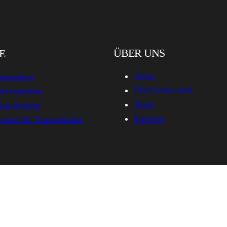
ÜBER UNS
E
News
zensystem
Über hema-rack
ützensystem
Team
est-System
Karriere
onen für Trapezdächer
hema-rack.com