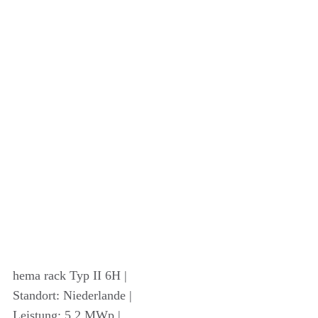
hema rack Typ II 6H |
Standort: Niederlande |
Leistung: 5,2 MWp |