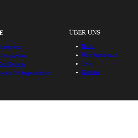
ÜBER UNS
E
News
zensystem
Über hema-rack
ützensystem
Team
est-System
Karriere
onen für Trapezdächer
hema-rack.com