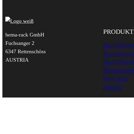
PRODUKT
hema-rack GmbH
Fuchsanger 2
Typ I Einstüt
6347 Rettenschöss
Typ II Zweist
AUSTRIA
Typ IV Ost-W
PV-Konstrukti
Facebook
Twitter
YouTube
LinkedIn
PV-Carport
Zubehör